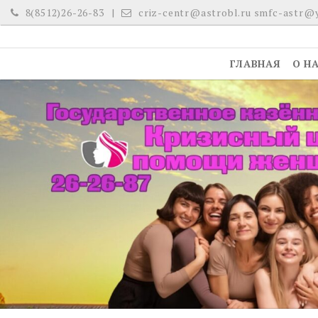
Skip
8(8512)26-26-83
criz-centr@astrobl.ru smfc-astr@
to
content
ГЛАВНАЯ
О Н