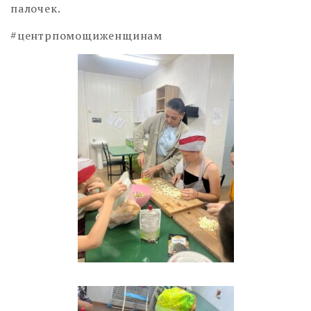
палочек.
#центрпомощиженщинам