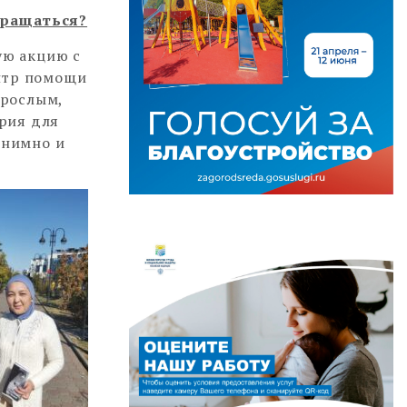
бращаться?
ую акцию с
ентр помощи
зрослым,
рия для
онимно и