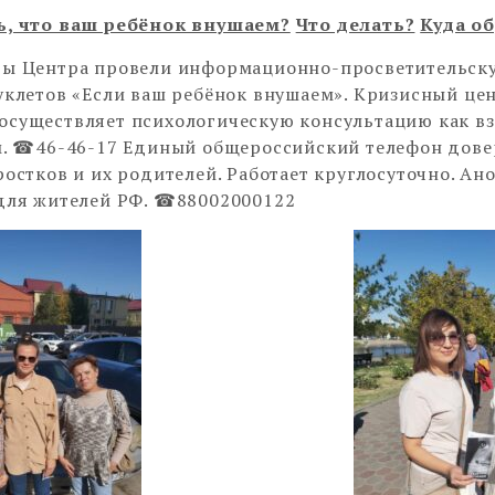
ь, что ваш ребёнок внушаем?
Что делать?
Куда о
ты Центра провели информационно-просветительск
уклетов «Если ваш ребёнок внушаем». Кризисный ц
существляет психологическую консультацию как в
м. ☎46-46-17 Единый общероссийский телефон дове
ростков и их родителей. Работает круглосуточно. Ан
для жителей РФ. ☎88002000122