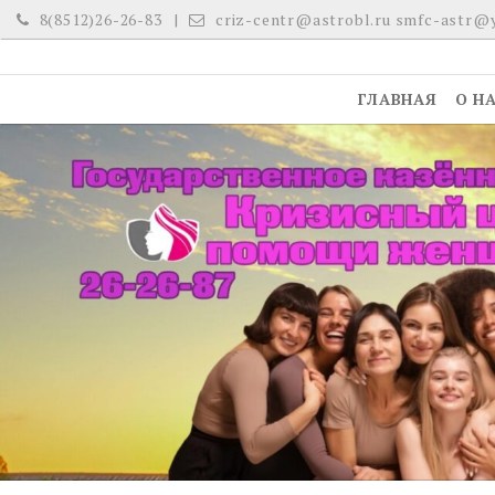
Skip
8(8512)26-26-83
criz-centr@astrobl.ru smfc-astr@
to
content
ГЛАВНАЯ
О Н