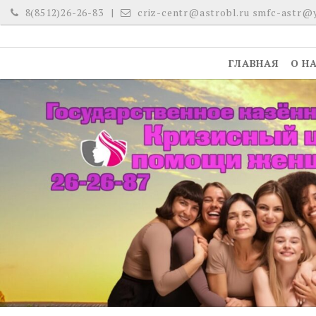
Skip
8(8512)26-26-83
criz-centr@astrobl.ru smfc-astr@
to
content
ГЛАВНАЯ
О Н