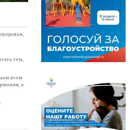
здоровья,
гать тем,
лаем всем
армония, а
и