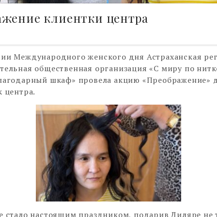
ажение клиентки центра
ии Международного женского дня Астраханская ре
тельная общественная организация «С миру по нитк
лагодарный шкаф» провела акцию «Преображение» 
к центра.
е стало настоящим праздником, подарив Диляре не 