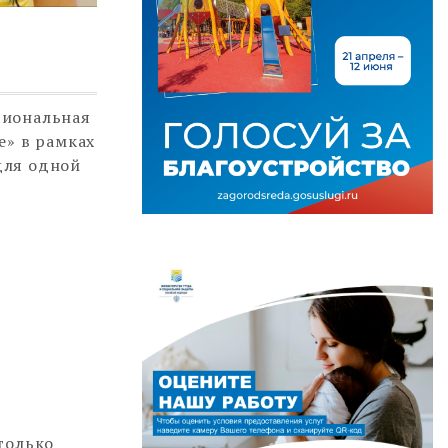
гиональная
е» в рамках
для одной
только