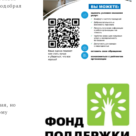
подобрал
ая, но
ому