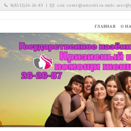
Skip
8(8512)26-26-83
criz-centr@astrobl.ru smfc-astr@
to
content
ГЛАВНАЯ
О Н