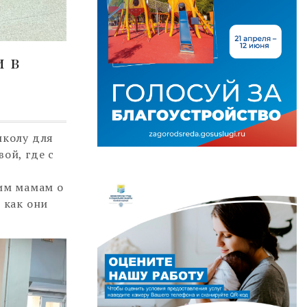
и в
школу для
ой, где с
им мамам о
 как они