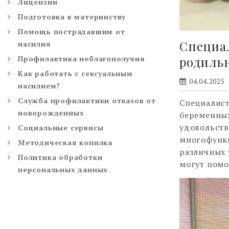
Лицензии
Подготовка к материнству
Помощь пострадавшим от
Специа
насилия
Профилактика неблагополучия
родиль
Как работать с сексуальным
04.04.2025
насилием?
Служба профилактики отказов от
Специалис
новорожденных
беременных
удовольст
Социальные сервисы
многофункц
Методическая копилка
различных 
Политика обработки
могут помо
персональных данных