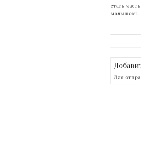
стать част
малышом!
Добави
Для отпр