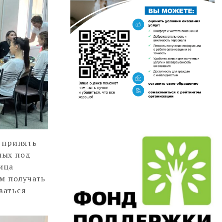
 принять
ных под
ица
м получать
ваться