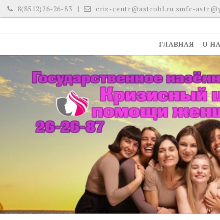
Skip
8(8512)26-26-83
criz-centr@astrobl.ru smfc-astr@
to
content
ГЛАВНАЯ
О Н