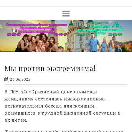
Skip
to
content
Мы против экстремизма!
23.06.2025
В ГКУ АО «Кризисный центр помощи
женщинам» состоялась информационно —
познавательная беседа для женщин,
оказавшихся в трудной жизненной ситуации и
их детей.
Формирование устойчивой жизненной позиции,