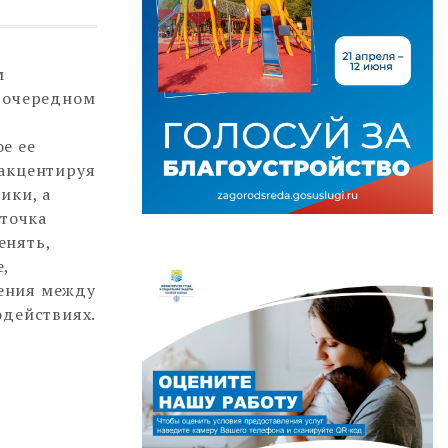
м
а очередном
е ее
 акцентируя
ики, а
 точка
енять,
,
ения между
одействиях.