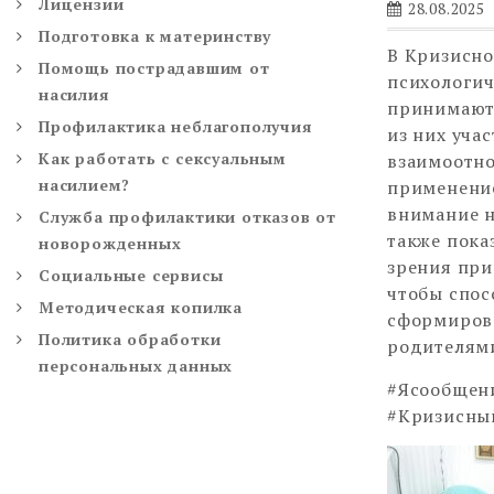
Лицензии
28.08.2025
Подготовка к материнству
В Кризисн
Помощь пострадавшим от
психологич
насилия
принимают 
Профилактика неблагополучия
из них уча
Как работать с сексуальным
взаимоотно
насилием?
применение
внимание н
Служба профилактики отказов от
также пока
новорожденных
зрения при
Социальные сервисы
чтобы спос
Методическая копилка
сформиров
Политика обработки
родителями
персональных данных
#Ясообщен
#Кризисн