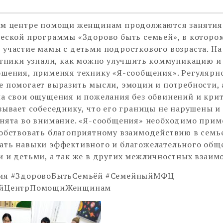
ом центре помощи женщинам продолжаются занятия
еской программы «Здорово быть семьей», в которо
участие мамы с детьми подросткового возраста. Н
стники узнали, как можно улучшить коммуникацию и
шения, применяя технику «Я-сообщения». Регулярно
 помогает выразить мысли, эмоции и потребности,
а свои ощущения и пожелания без обвинений и крит
зывает собеседнику, что его границы не нарушены и
нята во внимание. «Я-сообщения» необходимо прим
обствовать благоприятному взаимодействию в семье
ать навыки эффективного и благожелательного общ
 и детьми, а так же в других межличностных взаим
ия #ЗдоровоБытьСемьёй #СемейныйМФЦ
ыйЦентрПомощиЖенщинам