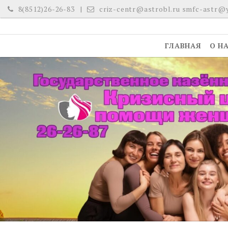
Skip
8(8512)26-26-83
criz-centr@astrobl.ru smfc-astr@
to
content
ГЛАВНАЯ
О Н