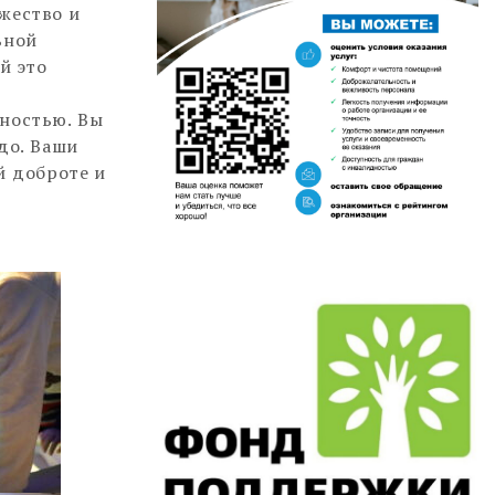
жество и
ьной
й это
ностью. Вы
до. Ваши
й доброте и