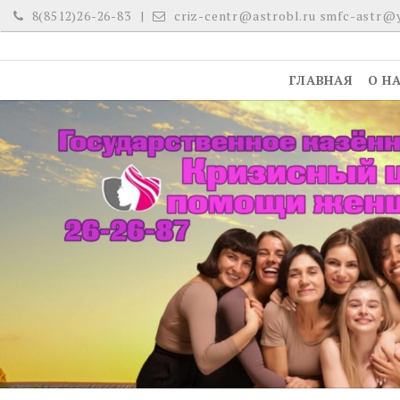
Skip
8(8512)26-26-83
criz-centr@astrobl.ru smfc-astr@
to
content
ГЛАВНАЯ
О Н