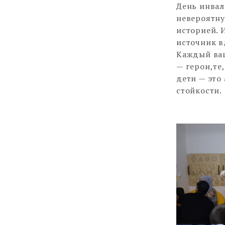
День инвал
невероятну
историей. 
источник в
Каждый ваш
— герои,те
дети — это
стойкости.