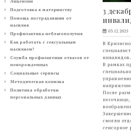
Лицензии
3 декаб
Подготовка к материнству
инвали
Помощь пострадавшим от
насилия
03.12.2025
Профилактика неблагополучия
Как работать с сексуальным
В Кризисн
насилием?
специалис
инвалидов.
Служба профилактики отказов от
В рамках п
новорожденных
специально
Социальные сервисы
упражнения
Методическая копилка
напряжение
Политика обработки
После разм
персональных данных
песочнице,
воображени
Завершение
смогли отд
сенсорное 