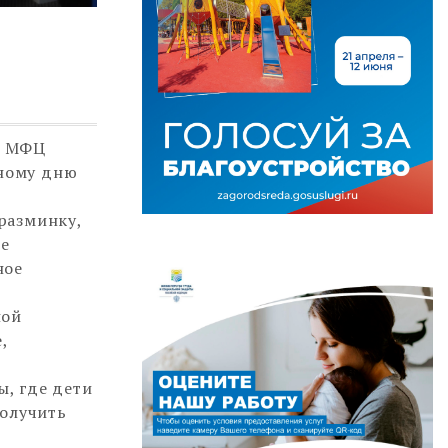
о МФЦ
ному дню
разминку,
ие
ное
ной
,
, где дети
получить