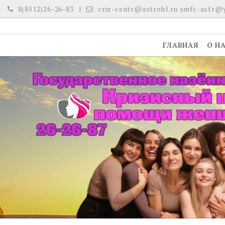
Skip
8(8512)26-26-83
criz-centr@astrobl.ru smfc-astr@
to
content
ГЛАВНАЯ
О Н