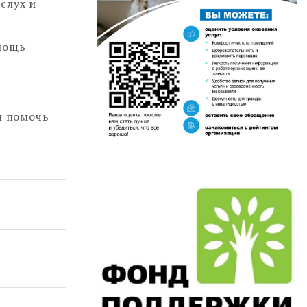
слух и
омощь
и помочь