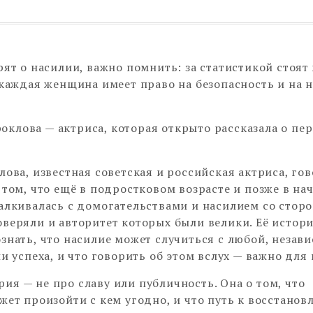
рят о насилии, важно помнить: за статистикой стоят
 каждая женщина имеет право на безопасность и на 
оклова — актриса, которая открыто рассказала о пе
лова, известная советская и российская актриса, го
 том, что ещё в подростковом возрасте и позже в на
алкивалась с домогательствами и насилием со стор
веряли и авторитет которых были велики. Её истор
знать, что насилие может случиться с любой, незав
ли успеха, и что говорить об этом вслух — важно для
рия — не про славу или публичность. Она о том, что
жет произойти с кем угодно, и что путь к восстанов