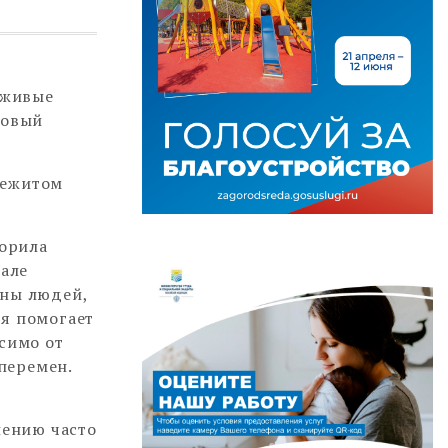
 живые
новый
режитом
ворила
чале
оны людей,
ия помогает
исимо от
 перемен.
лению часто