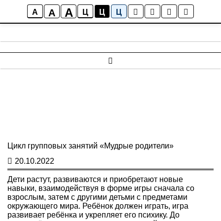
A
A
A
Ц
Ц
Ц
Skip
to
content
Цикл групповых занятий «Мудрые родители»
20.10.2022
Дети растут, развиваются и приобретают новые
навыки, взаимодействуя в форме игры сначала со
взрослым, затем с другими детьми с предметами
окружающего мира. Ребёнок должен играть, игра
развивает ребёнка и укрепляет его психику. До