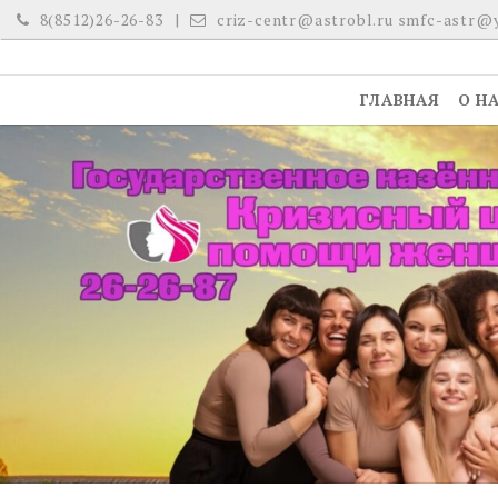
Skip
8(8512)26-26-83
criz-centr@astrobl.ru smfc-astr@
to
content
ГЛАВНАЯ
О Н