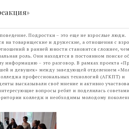
реакция»
 поведение. Подростки – это еще не взрослые люди.
я на товарищеские и дружеские, а отношения с взр
отношений в ранней юности становится сложнее, чем
иальная роль. Они находятся в постоянном поиске о
у информацию – это разговор. В рамках проекта «Пр
ошей и девушек» между заведующей отделением «Мо
колледжа профессиональных технологий (АГКПТ) и
денты высказывали своё мнение и активно участвова
 интересующие вопросы ребят и поделилась советами
ерритории колледж и необходимы молодому поколе