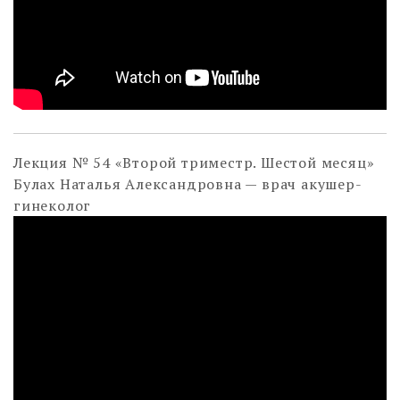
Лекция № 54 «Второй триместр. Шестой месяц»
Булах Наталья Александровна — врач акушер-
гинеколог