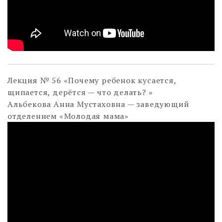
Лекция № 56 «Почему ребенок кусается,
щипается, дерётся — что делать? »
Альбекова Анна Мустаховна — заведующий
отделением «Молодая мама»