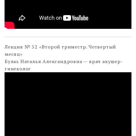
Лекция № 52 «Второй триместр. Четвертый
месяц»
Булах Наталья Александровна — врач акушер-
гинеколог