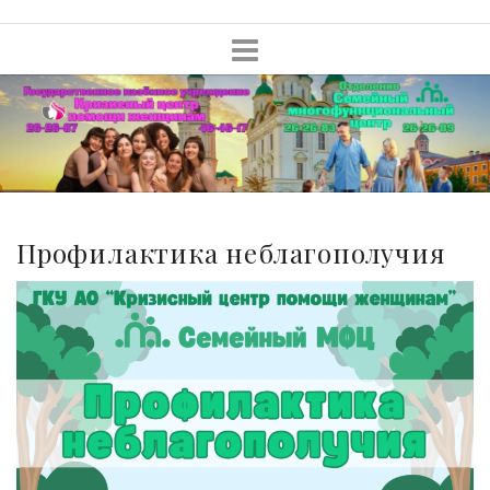
Skip
to
content
Профилактика неблагополучия