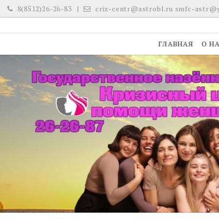
Skip
8(8512)26-26-83
criz-centr@astrobl.ru smfc-astr@
to
content
ГЛАВНАЯ
О Н