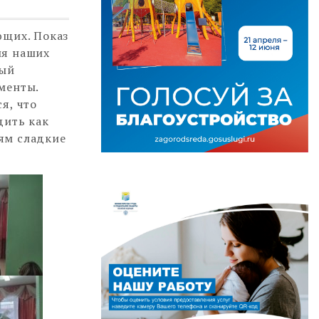
ющих. Показ
ля наших
ный
менты.
я, что
дить как
ям сладкие