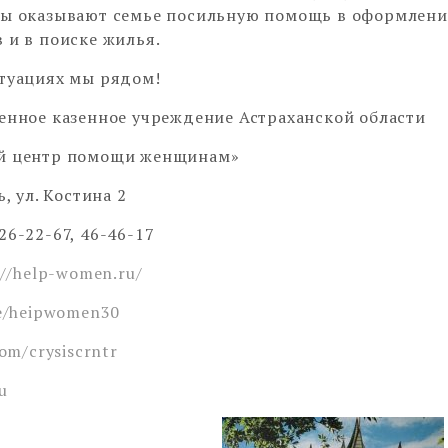
ты оказывают семье посильную помощь в оформлен
 и в поиске жилья.
туациях мы рядом!
енное казенное учреждение Астраханской области
й центр помощи женщинам»
ь, ул. Костина 2
26-22-67, 46-46-17
://help-women.ru/
me/heipwomen30
com/crysiscrntr
u