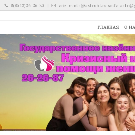
Skip
8(8512)26-26-83
criz-centr@astrobl.ru smfc-astr@
to
content
ГЛАВНАЯ
О Н