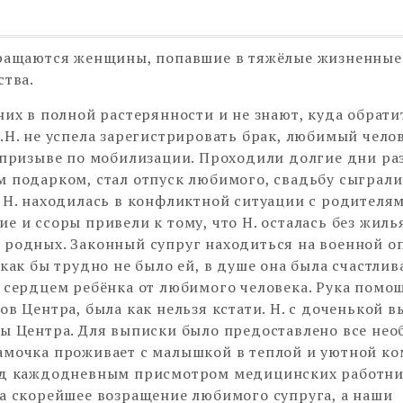
бращаются женщины, попавшие в тяжёлые жизненные
ства.
них в полной растерянности и не знают, куда обрати
.Н. не успела зарегистрировать брак, любимый чело
 призыве по мобилизации. Проходили долгие дни раз
 подарком, стал отпуск любимого, свадьбу сыграли
 Н. находилась в конфликтной ситуации с родителям
е и ссоры привели к тому, что Н. осталась без жилья
родных. Законный супруг находиться на военной о
как бы трудно не было ей, в душе она была счастлива
 сердцем ребёнка от любимого человека. Рука помо
ов Центра, была как нельзя кстати. Н. с доченькой 
ы Центра. Для выписки было предоставлено все нео
мочка проживает с малышкой в теплой и уютной ко
од каждодневным присмотром медицинских работни
а скорейшее возращение любимого супруга, а наши