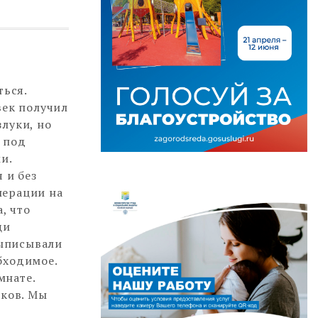
ться.
век получил
луки, но
 под
и.
 и без
перации на
, что
щи
выписывали
бходимое.
мнате.
ков. Мы