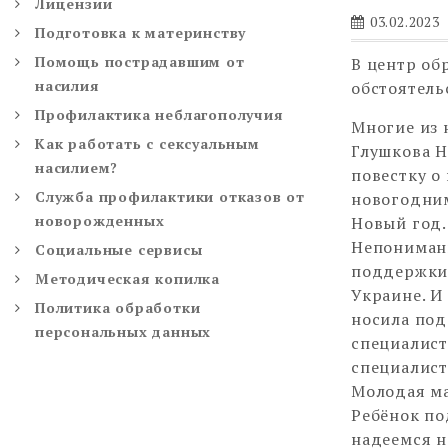
Лицензии
03.02.2023
Подготовка к материнству
Помощь пострадавшим от
В центр о
насилия
обстоятель
Профилактика неблагополучия
Многие из 
Как работать с сексуальным
Глушкова Н
насилием?
повестку о
Служба профилактики отказов от
новогодним
новорожденных
Новый год.
Непонимани
Социальные сервисы
поддержки 
Методическая копилка
Украине. И 
Политика обработки
носила под
персональных данных
специалист
специалист
Молодая ма
Ребёнок п
надеемся н