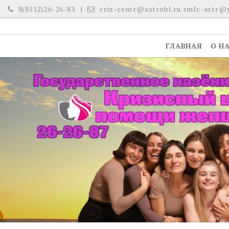
Skip
8(8512)26-26-83
criz-centr@astrobl.ru smfc-astr@
to
content
ГЛАВНАЯ
О Н