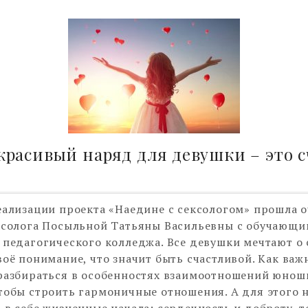
расивый наряд для девушки – это с
еализации проекта «Наедине с сексологом» прошла 
ксолога Посыльной Татьяны Васильевны с обучающ
 педагогического колледжа. Все девушки мечтают о 
воё понимание, что значит быть счастливой. Как важ
разбираться в особенностях взаимоотношений юнош
тобы строить гармоничные отношения. А для этого
 в себе жизненные начала: сердечность и доброту, 