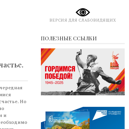
ВЕРСИЯ ДЛЯ СЛАБОВИДЯЩИХ
ПОЛЕЗНЫЕ ССЫЛКИ
частье.
очередная
имися
счастье. Но
но
и и
 необходимо
тонкую