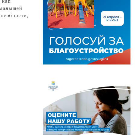
 как
у малышей
пособности,
.