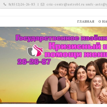
Skip
8(8512)26-26-83
criz-centr@astrobl.ru smfc-astr@
to
content
ГЛАВНАЯ
О Н