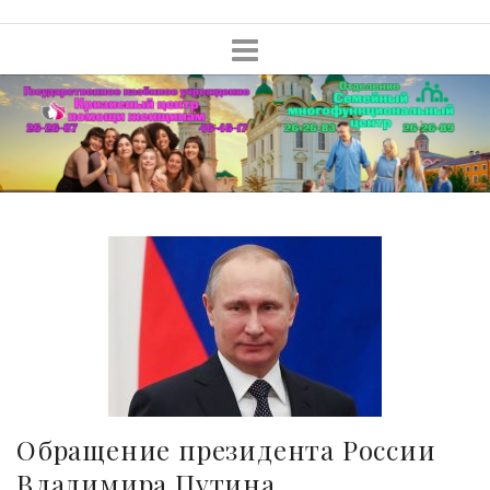
Skip
to
content
Обращение президента России
Владимира Путина