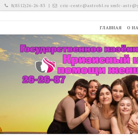
Skip
8(8512)26-26-83
criz-centr@astrobl.ru smfc-astr@
to
content
ГЛАВНАЯ
О Н