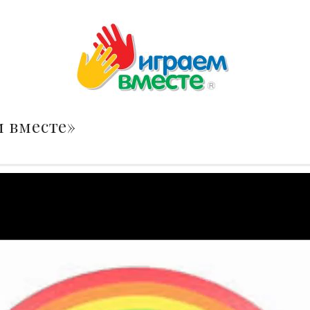
 вместе»
р