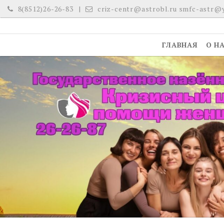
Skip
8(8512)26-26-83
criz-centr@astrobl.ru smfc-astr@
to
content
ГЛАВНАЯ
О Н