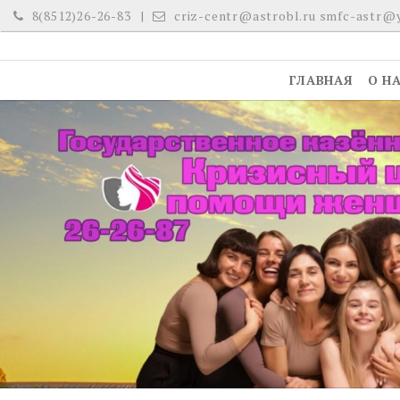
Skip
8(8512)26-26-83
criz-centr@astrobl.ru smfc-astr@
to
content
ГЛАВНАЯ
О Н