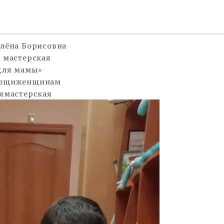
лёна Борисовна
 мастерская
для мамы»
мощиженщинам
ямастерская
р