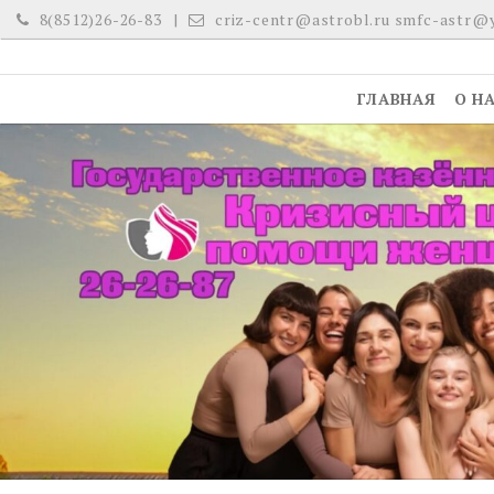
Skip
8(8512)26-26-83
criz-centr@astrobl.ru smfc-astr@
to
content
ГЛАВНАЯ
О Н