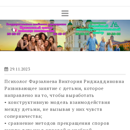
Skip
to
content
29.11.2023
Психолог Фарзалиева Виктория Риджаддиновна
Развивающее занятие с детьми, которое
направлено на то, чтобы выработать
• конструктивную модель взаимодействия
между детьми, не вызывая у них чувств
соперничества;
• сравнение методов прекращения споров
между детьми в игровой и учебной