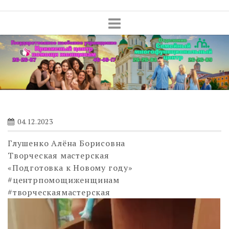
Skip
to
content
04.12.2023
Глушенко Алёна Борисовна
Творческая мастерская
«Подготовка к Новому году»
#центрпомощиженщинам
#творческаямастерская
Видеоплеер