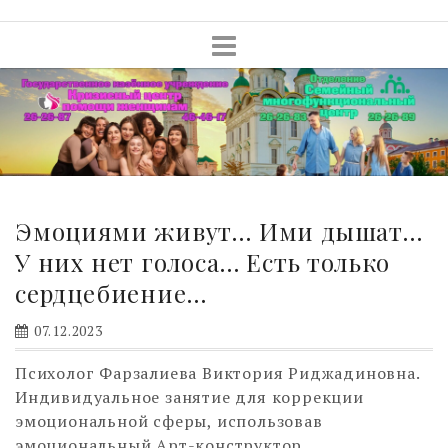
Skip
to
content
Эмоциями живут… Ими дышат…
У них нет голоса… Есть только
сердцебиение…
07.12.2023
Психолог Фарзалиева Виктория Риджадиновна.
Индивидуальное занятие для коррекции
эмоциональной сферы, использовав
эмоциональный Арт-конструктор.