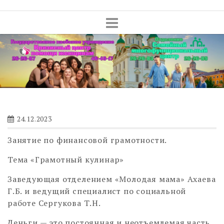
Skip
to
content
24.12.2023
Занятие по финансовой грамотности.
Тема «Грамотный кулинар»
Заведующая отделением «Молодая мама» Ахаева
Г.Б. и ведущий специалист по социальной
работе Сергукова Т.Н.
Деньги — это постоянная и неотъемлемая часть