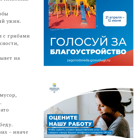
обы
ый ужин.
и с грибами
жности,
лывет на
 мусор,
.
зато
беду.
ах – иначе