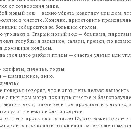
елся от сотворения мира.
бой новый год — важно убрать квартиру или дом, чт
волетие в чистоте. Конечно, приготовить праздничн
енники собираются за большим столом.
о угощают в Старый новый год — блинами, пирогам
отовят голубцы и заливное, салаты, гренки, по возмо
и домашние колбасы.
 на стол мясо рыбы и птицы — счастье улетит или уп
— конфеты, печенье, торты.
я — шампанское, вино.
 делать?
 поверья говорят, что в этот день нельзя выносить
те с ним дом могут покинуть счастье и благополучие
 давать в долг, иначе весь год проживешь в долгах, 
лга сулит денежное благополучие.
 этот день произносить число 13, это может навлечь 
кандалить и выяснять отношения на повышенных тон