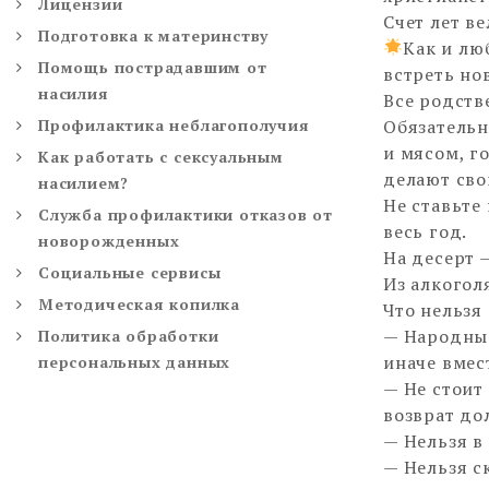
Лицензии
Счет лет в
Подготовка к материнству
Как и лю
Помощь пострадавшим от
встреть но
насилия
Все родств
Профилактика неблагополучия
Обязательн
и мясом, г
Как работать с сексуальным
делают сво
насилием?
Не ставьте
Служба профилактики отказов от
весь год.
новорожденных
На десерт 
Социальные сервисы
Из алкогол
Методическая копилка
Что нельзя
— Народные
Политика обработки
иначе вмес
персональных данных
— Не стоит
возврат до
— Нельзя в
— Нельзя с