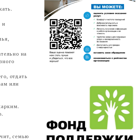
кать.
 и
лья,
ательно на
азного
го, отдать
вам или
жарким.
о.
ачит, семью