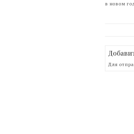
в новом го
Добави
Для отпр