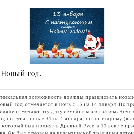
Новый год.
 уникальная возможность дважды праздновать новый
овый год отмечается в ночь с 13 на 14 января. По т
сияне отмечают эту дату семейным застольем. Ночь с
о, по сути, ночь с 31 на 1 января, но по-старому (ю
 который был принят в Древней Руси в 10 веке с пр
ва. Он был основан на византийской традиции летои