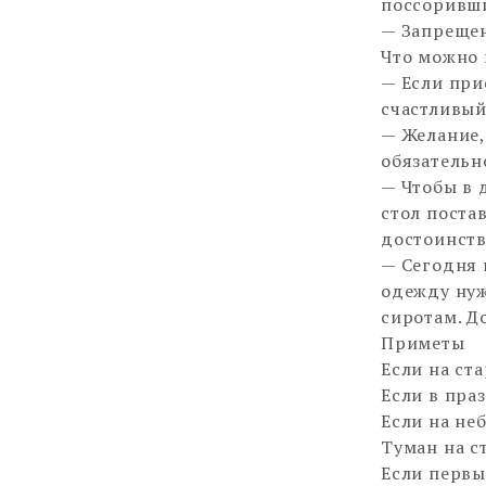
поссоривши
— Запрещен
Что можно 
— Если при
счастливый
— Желание,
обязательн
— Чтобы в 
стол поста
достоинств
— Сегодня 
одежду нуж
сиротам. Д
Приметы
Если на ст
Если в пра
Если на неб
Туман на с
Если первы