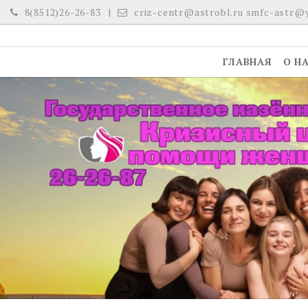
Skip
8(8512)26-26-83
criz-centr@astrobl.ru smfc-astr@
to
content
ГЛАВНАЯ
О Н