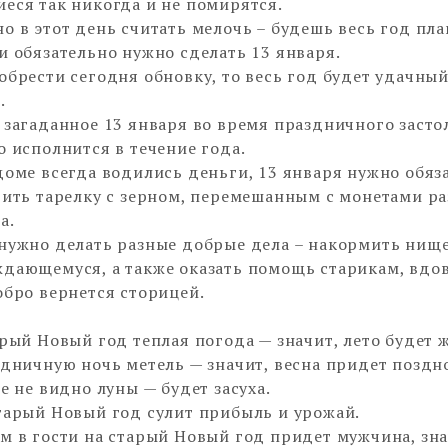
еся так никогда и не помирятся.
о в этот день считать мелочь – будешь весь год пла
и обязательно нужно сделать 13 января.
обрести сегодня обновку, то весь год будет удачный
.
 загаданное 13 января во время праздничного засто
о исполнится в течение года.
доме всегда водились деньги, 13 января нужно обяз
вить тарелку с зерном, перемешанным с монетами р
а.
нужно делать разные добрые дела – накормить нище
дающемуся, а также оказать помощь старикам, вдо
обро вернется сторицей.
арый Новый год теплая погода — значит, лето будет 
здничную ночь метель — значит, весна придет поздн
е не видно луны — будет засуха.
тарый Новый год сулит прибыль и урожай.
м в гости на старый Новый год придет мужчина, зн