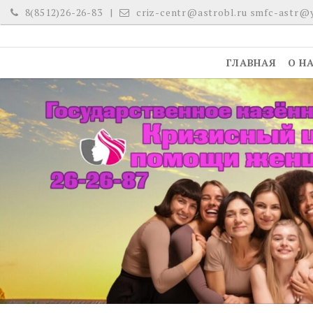
Skip
8(8512)26-26-83
criz-centr@astrobl.ru smfc-astr@
to
content
ГЛАВНАЯ
О Н