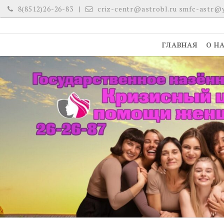
Skip
8(8512)26-26-83
criz-centr@astrobl.ru smfc-astr@
to
content
ГЛАВНАЯ
О Н