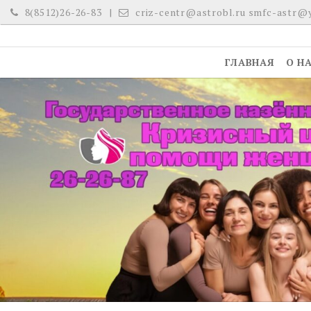
Skip
8(8512)26-26-83
criz-centr@astrobl.ru smfc-astr@
to
content
ГЛАВНАЯ
О Н