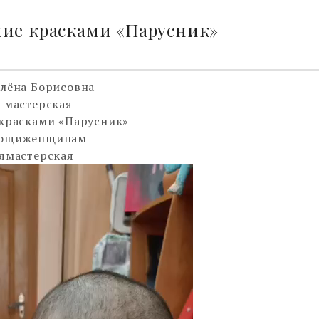
ние красками «Парусник»
лёна Борисовна
 мастерская
красками «Парусник»
мощиженщинам
ямастерская
р