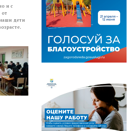
о и с
 от
наши дети
озрасте.