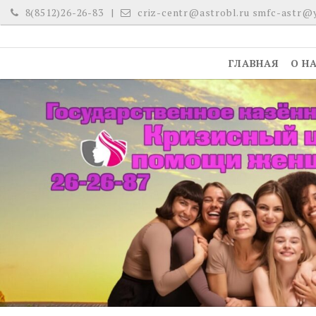
Skip
8(8512)26-26-83
criz-centr@astrobl.ru smfc-astr@
to
content
ГЛАВНАЯ
О Н