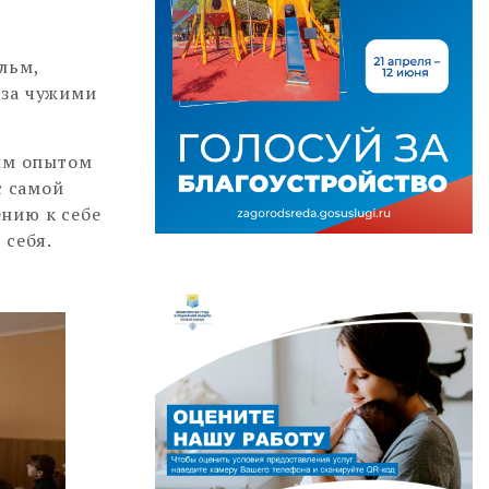
льм,
 за чужими
ым опытом
с самой
нию к себе
 себя.