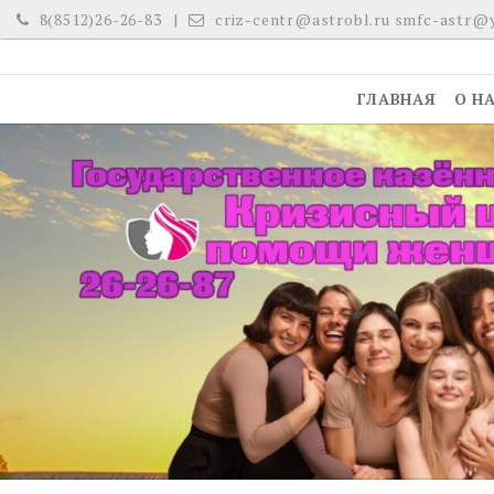
Skip
8(8512)26-26-83
criz-centr@astrobl.ru smfc-astr@
to
content
ГЛАВНАЯ
О Н