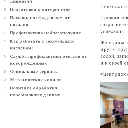
Лицензии
Психолог О
Подготовка к материнству
Проживающ
Помощь пострадавшим от
затрагиваю
насилия
успехами.
Профилактика неблагополучия
Как работать с сексуальным
Женщины а
насилием?
друг с дру
собой, зан
Служба профилактики отказов от
и к своей 
новорожденных
Социальные сервисы
#центрпом
Методическая копилка
Политика обработки
персональных данных