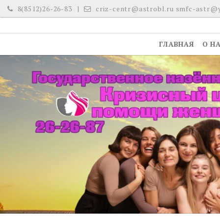
Skip
8(8512)26-26-83
criz-centr@astrobl.ru smfc-astr@
to
content
ГЛАВНАЯ
О Н