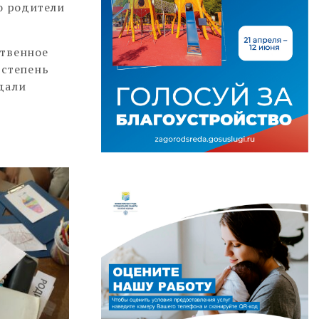
то родители
ственное
 степень
дали