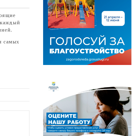
тоящие
ь каждый
нией.
я самых