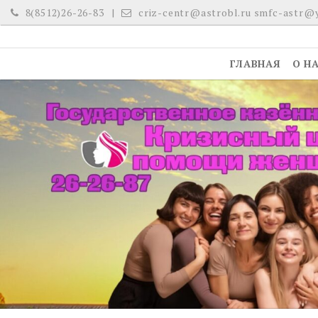
Skip
8(8512)26-26-83
criz-centr@astrobl.ru smfc-astr@
to
content
ГЛАВНАЯ
О Н